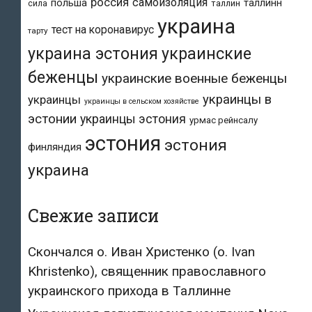
россия
самоизоляция
польша
таллинн
таллин
сила
украина
тест на коронавирус
тарту
украина эстония
украинские
беженцы
украинские военные беженцы
украинцы в
украинцы
украинцы в сельском хозяйстве
эстонии
украинцы эстония
урмас рейнсалу
эстония
эстония
финляндия
украина
Свежие записи
Скончался о. Иван Христенко (о. Ivan
Khristenko), священник православного
украинского прихода в Таллинне