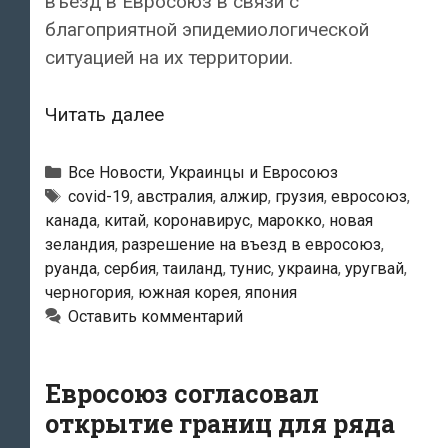
въезд в Евросоюз в связи с
благоприятной эпидемиологической
ситуацией на их территории.
Евросоюз
Читать далее
не
откроет
Рубрики
Все Новости
,
Украинцы и Евросоюз
границы
Метки
covid-19
,
австралия
,
алжир
,
грузия
,
евросоюз
,
канада
,
китай
,
коронавирус
,
марокко
,
новая
для
зеландия
,
разрешение на въезд в евросоюз
,
украинцев
руанда
,
сербия
,
таиланд
,
тунис
,
украина
,
уругвай
,
минимум
черногория
,
южная корея
,
япония
еще
Оставить комментарий
две
недели
Евросоюз согласовал
открытие границ для ряда