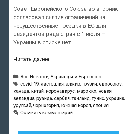
Совет Европейского Союза во вторник
согласовал снятие ограничений на
несущественные поездки в ЕС для
резидентов ряда стран с 1 июля —
Украины в списке нет.
Евросоюз
Читать далее
согласовал
открытие
Рубрики
Все Новости
,
Украинцы и Евросоюз
границ
Метки
covid-19
,
австралия
,
алжир
,
грузия
,
евросоюз
,
канада
,
китай
,
коронавирус
,
марокко
,
новая
для
зеландия
,
руанда
,
сербия
,
таиланд
,
тунис
,
украина
,
ряда
уругвай
,
черногория
,
южная корея
,
япония
стран
Оставить комментарий