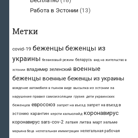
Бесплатно
(18)
Работа в Эстонии
(13)
Метки
беженцы
беженцы из
covid-19
украины
беларусь
безвизовый режим
вид на жительство в
военные
владимир зеленский
эстонии
беженцы
военные беженцы из украины
высылка из эстонии за
вождение автомобиля в пьяном виде
нарушение правил самоизоляции
дети украинских
грузия
евросоюз
запрет на въезд в
беженцев
запрет на въезд
коронавирус
карантин
эстонию
керсти кальюлайд
коронавирус sars-cov-2
литва
март хельме
латвия
нелегальная рабочая
марьяна беца
нелегальная иммиграция