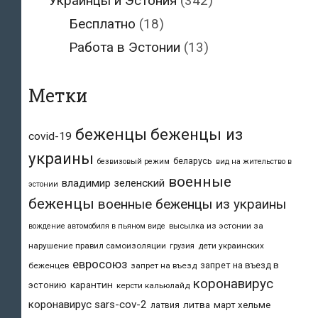
Украинцы и Эстония
(342)
Бесплатно
(18)
Работа в Эстонии
(13)
Метки
беженцы
беженцы из
covid-19
украины
беларусь
безвизовый режим
вид на жительство в
военные
владимир зеленский
эстонии
беженцы
военные беженцы из украины
высылка из эстонии за
вождение автомобиля в пьяном виде
нарушение правил самоизоляции
дети украинских
грузия
евросоюз
запрет на въезд в
беженцев
запрет на въезд
коронавирус
карантин
эстонию
керсти кальюлайд
коронавирус sars-cov-2
литва
март хельме
латвия