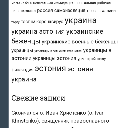
нелегальная рабочая
марьяна беца
нелегальная иммиграция
россия
самоизоляция
польша
таллинн
таллин
сила
украина
тест на коронавирус
тарту
украина эстония
украинские
беженцы
украинские военные беженцы
украинцы в
украинцы
украинцы в сельском хозяйстве
эстонии
украинцы эстония
урмас рейнсалу
эстония
эстония
финляндия
украина
Свежие записи
Скончался о. Иван Христенко (о. Ivan
Khristenko), священник православного