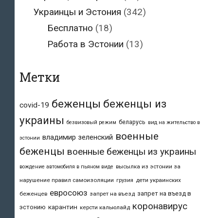
Украинцы и Эстония
(342)
Бесплатно
(18)
Работа в Эстонии
(13)
Метки
беженцы
беженцы из
covid-19
украины
беларусь
безвизовый режим
вид на жительство в
военные
владимир зеленский
эстонии
беженцы
военные беженцы из украины
высылка из эстонии за
вождение автомобиля в пьяном виде
нарушение правил самоизоляции
дети украинских
грузия
евросоюз
запрет на въезд в
беженцев
запрет на въезд
коронавирус
карантин
эстонию
керсти кальюлайд