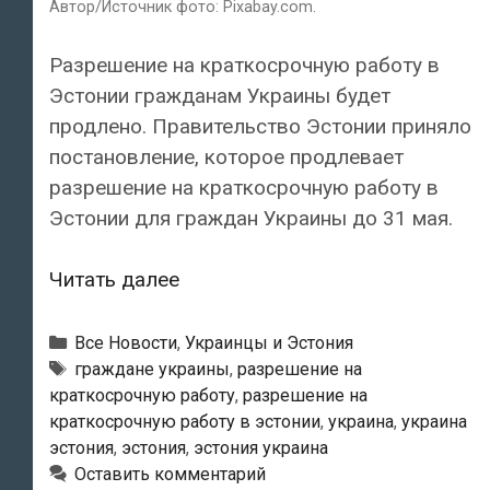
Автор/Источник фото: Pixabay.com.
Разрешение на краткосрочную работу в
Эстонии гражданам Украины будет
продлено. Правительство Эстонии приняло
постановление, которое продлевает
разрешение на краткосрочную работу в
Эстонии для граждан Украины до 31 мая.
Гражданам
Читать далее
Украины
до
Рубрики
Все Новости
,
Украинцы и Эстония
конца
Метки
граждане украины
,
разрешение на
краткосрочную работу
,
разрешение на
мая
краткосрочную работу в эстонии
,
украина
,
украина
продлили
эстония
,
эстония
,
эстония украина
разрешение
Оставить комментарий