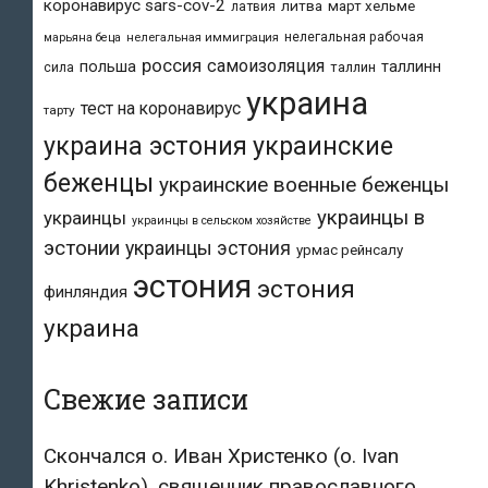
коронавирус sars-cov-2
литва
март хельме
латвия
нелегальная рабочая
марьяна беца
нелегальная иммиграция
россия
самоизоляция
польша
таллинн
таллин
сила
украина
тест на коронавирус
тарту
украина эстония
украинские
беженцы
украинские военные беженцы
украинцы в
украинцы
украинцы в сельском хозяйстве
эстонии
украинцы эстония
урмас рейнсалу
эстония
эстония
финляндия
украина
Свежие записи
Скончался о. Иван Христенко (о. Ivan
Khristenko), священник православного