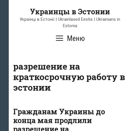
Перейти
Украинцы в Эстонии
к
содержимому
Українці в Естонії | Ukrainlased Eestis | Ukrainians in
Estonia
Меню
разрешение на
краткосрочную работу в
эстонии
Гражданам Украины до
конца мая продлили
разрешение на