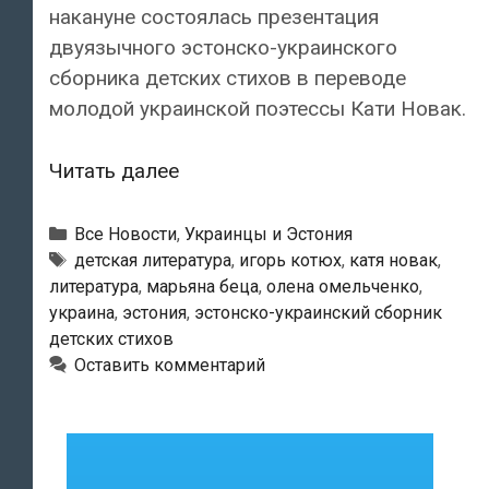
накануне состоялась презентация
двуязычного эстонско-украинского
сборника детских стихов в переводе
молодой украинской поэтессы Кати Новак.
В
Читать далее
Таллине
представили
Рубрики
Все Новости
,
Украинцы и Эстония
эстонско-
Метки
детская литература
,
игорь котюх
,
катя новак
,
литература
,
марьяна беца
,
олена омельченко
,
украинский
украина
,
эстония
,
эстонско-украинский сборник
сборник
детских стихов
детских
Оставить комментарий
стихов