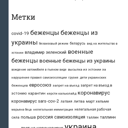
Метки
беженцы
беженцы из
covid-19
украины
беларусь
безвизовый режим
вид на жительство в
военные
владимир зеленский
эстонии
беженцы
военные беженцы из украины
высылка из эстонии за
вождение автомобиля в пьяном виде
нарушение правил самоизоляции
дети украинских
грузия
евросоюз
запрет на въезд в
беженцев
запрет на въезд
коронавирус
карантин
эстонию
керсти кальюлайд
коронавирус sars-cov-2
литва
март хельме
латвия
нелегальная рабочая
марьяна беца
нелегальная иммиграция
россия
самоизоляция
польша
таллинн
таллин
сила
украина