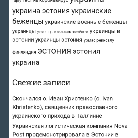
тест на коронавирус
тарту
украина эстония
украинские
беженцы
украинские военные беженцы
украинцы в
украинцы
украинцы в сельском хозяйстве
эстонии
украинцы эстония
урмас рейнсалу
эстония
эстония
финляндия
украина
Свежие записи
Скончался о. Иван Христенко (о. Ivan
Khristenko), священник православного
украинского прихода в Таллинне
Украинская логистическая компания Nova
Post продемонстрировала в Эстонии в