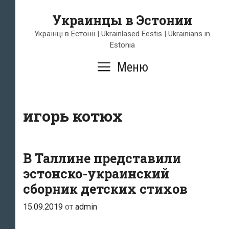
Перейти
Украинцы в Эстонии
к
содержимому
Українці в Естонії | Ukrainlased Eestis | Ukrainians in
Estonia
Меню
игорь котюх
В Таллине представили
эстонско-украинский
сборник детских стихов
15.09.2019
от
admin