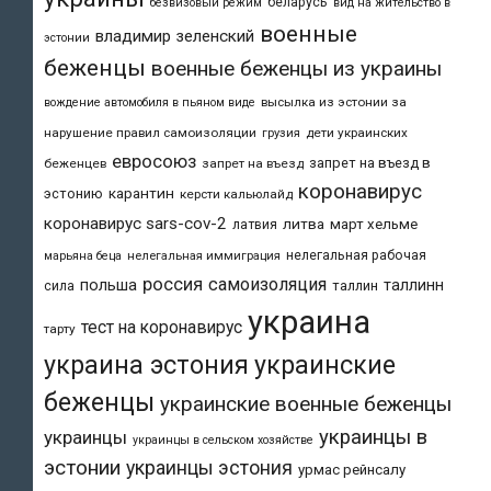
беларусь
безвизовый режим
вид на жительство в
военные
владимир зеленский
эстонии
беженцы
военные беженцы из украины
высылка из эстонии за
вождение автомобиля в пьяном виде
нарушение правил самоизоляции
дети украинских
грузия
евросоюз
запрет на въезд в
беженцев
запрет на въезд
коронавирус
карантин
эстонию
керсти кальюлайд
коронавирус sars-cov-2
литва
март хельме
латвия
нелегальная рабочая
марьяна беца
нелегальная иммиграция
россия
самоизоляция
польша
таллинн
таллин
сила
украина
тест на коронавирус
тарту
украина эстония
украинские
беженцы
украинские военные беженцы
украинцы в
украинцы
украинцы в сельском хозяйстве
эстонии
украинцы эстония
урмас рейнсалу