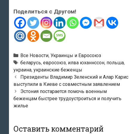
Поделиться с Другом!
Рубрики
Все Новости
,
Украинцы и Евросоюз
Метки
беларусь
,
евросоюз
,
илва юханнссон
,
польша
,
украина
,
украинские беженцы
Навигация
Президенты Владимир Зеленский и Алар Карис
по
выступили в Киеве с совместным заявлением
записям
Эстония постарается помочь военным
беженцам быстрее трудоустроиться и получить
жилье
Оставить комментарий