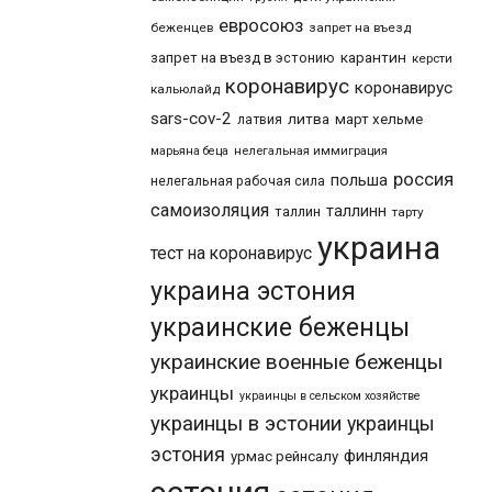
евросоюз
беженцев
запрет на въезд
карантин
запрет на въезд в эстонию
керсти
коронавирус
коронавирус
кальюлайд
sars-cov-2
литва
март хельме
латвия
марьяна беца
нелегальная иммиграция
россия
польша
нелегальная рабочая сила
самоизоляция
таллинн
таллин
тарту
украина
тест на коронавирус
украина эстония
украинские беженцы
украинские военные беженцы
украинцы
украинцы в сельском хозяйстве
украинцы в эстонии
украинцы
эстония
финляндия
урмас рейнсалу