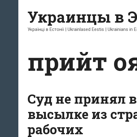
Перейти
Украинцы в 
к
содержимому
Українці в Естонії | Ukrainlased Eestis | Ukrainians in 
прийт о
Суд не принял в
высылке из ст
рабочих