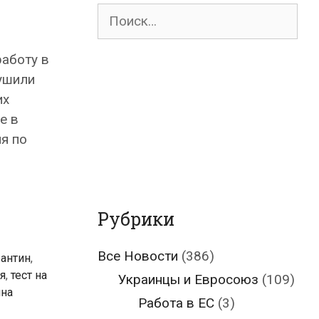
Поиск
для:
аботу в
ушили
их
е в
я по
Рубрики
Все Новости
(386)
рантин
,
я
,
тест на
Украинцы и Евросоюз
(109)
ина
Работа в ЕС
(3)