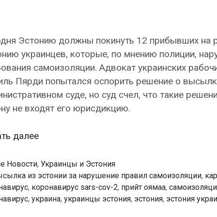
одня Эстонию должны покинуть 12 прибывших на р
нию украинцев, которые, по мнению полиции, нар
ования самоизоляции. Адвокат украинских рабоч
иль Пярди попытался оспорить решение о высылк
нистративном суде, но суд счел, что такие решени
ну не входят его юрисдикцию.
Суд
ать далее
не
принял
убрики
се Новости
,
Украинцы и Эстония
в
етки
ысылка из эстонии за нарушение правил самоизоляции
,
ка
навирус
,
коронавирус sars-cov-2
,
прийт оямаа
,
самоизоляци
производство
навирус
,
украина
,
украинцы эстония
,
эстония
,
эстония укра
жалобу
о