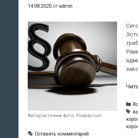
14.08.2020
от
admin
Сег
Эсто
треб
Рам
адми
зако
Чит
Р
В
М
в
Автор/источник фото: Pixabay.com.
коро
коро
Оставить комментарий