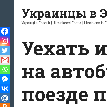
Перейти
Украинцы в 
к
содержимому
Українці в Естонії | Ukrainlased Eestis | Ukrainians in 
Уехать 
на автоб
поезде 