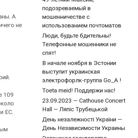
подозреваемый в
аны. А
мошенничестве с
ичего не
использованием почтоматов
Люди, будьте бдительны!
Телефонные мошенники не
спят!
В начале ноября в Эстонии
выступит украинская
рий.
электрофорлк-группа Go_A !
Toeta meid! Поддержи нас!
е 109
23.09.2023 — Cathouse Concert
около
Hall — Ляпіс Трубецькой
и ЕС.
День незалежності України —
День Независимости Украины
ным