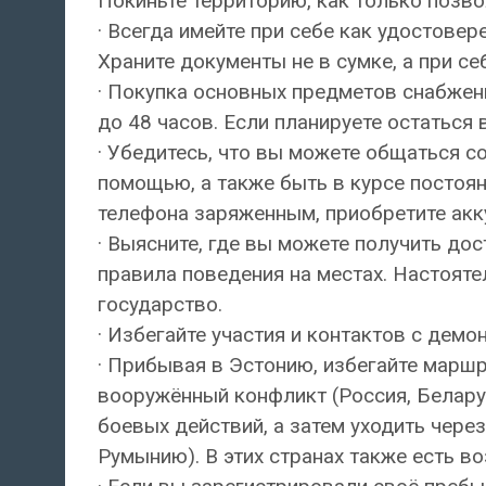
Покиньте территорию, как только позво
· Всегда имейте при себе как удостовер
Храните документы не в сумке, а при себ
· Покупка основных предметов снабжения
до 48 часов. Если планируете остаться 
· Убедитесь, что вы можете общаться с
помощью, а также быть в курсе посто
телефона заряженным, приобретите акку
· Выясните, где вы можете получить д
правила поведения на местах. Настоят
государство.
· Избегайте участия и контактов с дем
· Прибывая в Эстонию, избегайте маршр
вооружённый конфликт (Россия, Беларус
боевых действий, а затем уходить чере
Румынию). В этих странах также есть в