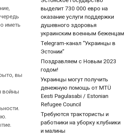
Эстонское государство
ние,
выделит 730 000 евро на
очередь
оказание услуги поддержки
мо иметь
душевного здоровья
украинским военным беженцам
Telegram-канал “Украинцы в
Эстонии”
Поздравляем с Новым 2023
годом!
рыто, вы
Украинцы могут получить
денежную помощь от MTÜ
я войны
Eesti Pagulasabi / Estonian
Refugee Council
ьности.
Требуются трактористы и
ию.
работники на уборку клубники
ытие.
и малины