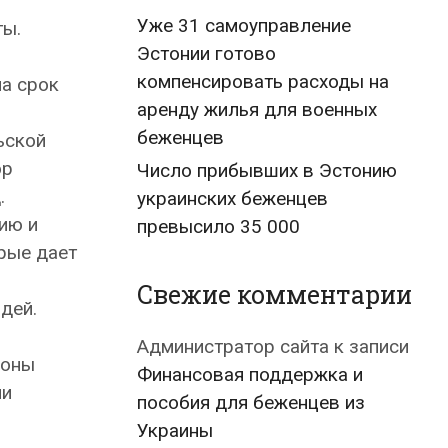
Уже 31 самоуправление
ты.
Эстонии готово
компенсировать расходы на
на срок
аренду жилья для военных
беженцев
ьской
ор
Число прибывших в Эстонию
.
украинских беженцев
ию и
превысило 35 000
рые дает
Свежие комментарии
дей.
Администратор сайта
к записи
зоны
Финансовая поддержка и
ли
пособия для беженцев из
Украины