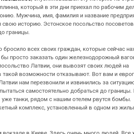
аллинна, который в эти дни приехал по рабочим де
тонию. Мужчина, имя, фамилия и название предпри
л свою историю. Эстонское посольство посовето
о границы.
о бросило всех своих граждан, которые сейчас на
о бы просто заказать один железнодорожный ваго
посольство Латвии, они вывозят своих людей на
в такой возможности отказывают. Вот вам и евро
Латвии нам перезвонили и извинились за ситуацию
пытаться самостоятельно добраться до границы.
сь уже танки, рядом с нашим отелем рвутся бомбы.
кетный комплекс, установленный в одном из жилы
вокзале в Киеве. Здесь очень много людей. Все 