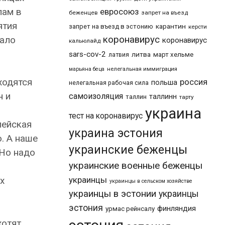
лам в
евросоюз
беженцев
запрет на въезд
ятия
карантин
запрет на въезд в эстонию
керсти
вало
коронавирус
коронавирус
кальюлайд
sars-cov-2
литва
март хельме
латвия
марьяна беца
нелегальная иммиграция
ходятся
россия
польша
нелегальная рабочая сила
н и
самоизоляция
таллинн
таллин
тарту
украина
тест на коронавирус
пейская
украина эстония
. А наше
украинские беженцы
 Но надо
украинские военные беженцы
украинцы
х
украинцы в сельском хозяйстве
украинцы в эстонии
украинцы
эстония
финляндия
урмас рейнсалу
хотят