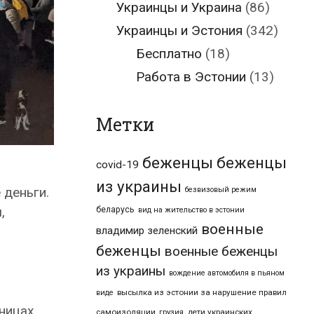
Украинцы и Украина
(86)
Украинцы и Эстония
(342)
Бесплатно
(18)
Работа в Эстонии
(13)
Метки
беженцы
беженцы
covid-19
из украины
 деньги.
безвизовый режим
,
беларусь
вид на жительство в эстонии
военные
владимир зеленский
беженцы
военные беженцы
из украины
вождение автомобиля в пьяном
высылка из эстонии за нарушение правил
виде
аницах
самоизоляции
дети украинских
грузия