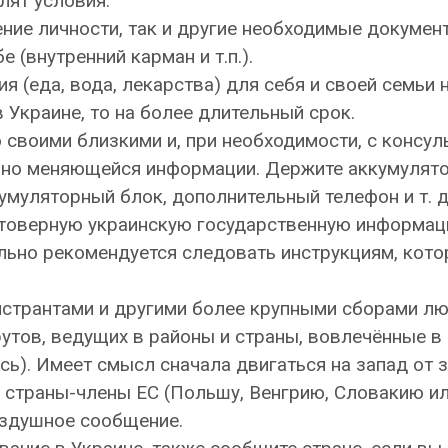
лят условия.
ение личности, так и другие необходимые докумен
е (внутренний карман и т.п.).
 (еда, вода, лекарства) для себя и своей семьи 
в Украине, то на более длительный срок.
о своими близкими и, при необходимости, с консул
янно меняющейся информации. Держите аккумулят
муляторный блок, дополнительный телефон и т. д
остоверную украинскую государственную информац
ельно рекомендуется следовать инструкциям, кото
онстрантами и другими более крупными сборами лю
утов, ведущих в районы и страны, вовлечённые в
ь). Имеет смысл сначала двигаться на запад от 
з страны-члены ЕС (Польшу, Венгрию, Словакию и
оздушное сообщение.