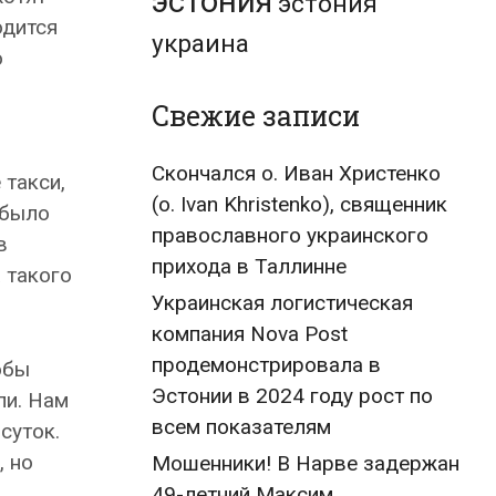
эстония
эстония
одится
украина
о
Свежие записи
Скончался о. Иван Христенко
 такси,
(о. Ivan Khristenko), священник
 было
православного украинского
в
прихода в Таллинне
 такого
Украинская логистическая
компания Nova Post
продемонстрировала в
обы
Эстонии в 2024 году рост по
ли. Нам
всем показателям
суток.
, но
Мошенники! В Нарве задержан
49-летний Максим,