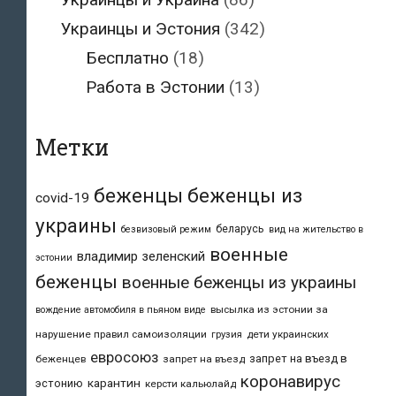
Украинцы и Эстония
(342)
Бесплатно
(18)
Работа в Эстонии
(13)
Метки
беженцы
беженцы из
covid-19
украины
беларусь
безвизовый режим
вид на жительство в
военные
владимир зеленский
эстонии
беженцы
военные беженцы из украины
высылка из эстонии за
вождение автомобиля в пьяном виде
нарушение правил самоизоляции
дети украинских
грузия
евросоюз
запрет на въезд в
беженцев
запрет на въезд
коронавирус
карантин
эстонию
керсти кальюлайд