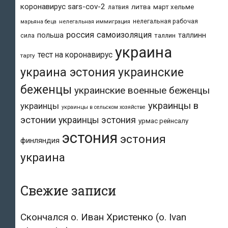
коронавирус sars-cov-2
литва
март хельме
латвия
нелегальная рабочая
марьяна беца
нелегальная иммиграция
россия
самоизоляция
польша
таллинн
таллин
сила
украина
тест на коронавирус
тарту
украина эстония
украинские
беженцы
украинские военные беженцы
украинцы в
украинцы
украинцы в сельском хозяйстве
эстонии
украинцы эстония
урмас рейнсалу
эстония
эстония
финляндия
украина
Свежие записи
Скончался о. Иван Христенко (о. Ivan