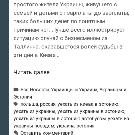
простого жителя Украины, живущего с
семьёй и детьми от зарплаты до зарплаты,
таких больших денег по понятным
причинам нет. Лучше всего иллюстрирует
ситуацию случай с бизнесменом из
Таллинна, оказавшегося волей судьбы в
эти дни в Киеве …
Уехать
Читать далее
из
Украины
Рубрики
Все Новости
,
Украинцы и Украина
,
Украинцы и
на
Эстония
Метки
польша
,
россия
,
уехать из киева в эстонию
,
автобусе
уехать из украины
,
уехать из украины в эстонию
,
или
уехать из украины в эстонию автобусом
,
уехать из
на
украины поездом
,
украина
,
эстония
поезде
Оставить комментарий