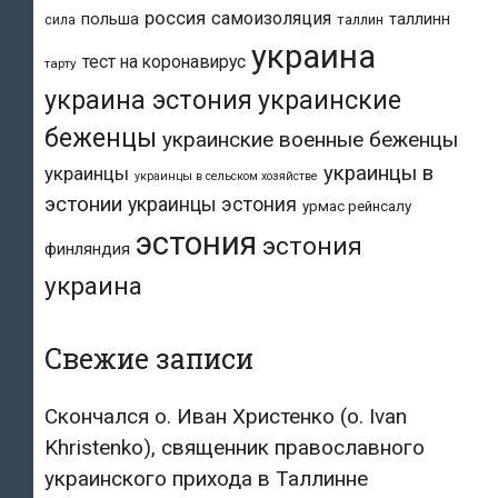
россия
самоизоляция
польша
таллинн
таллин
сила
украина
тест на коронавирус
тарту
украина эстония
украинские
беженцы
украинские военные беженцы
украинцы в
украинцы
украинцы в сельском хозяйстве
эстонии
украинцы эстония
урмас рейнсалу
эстония
эстония
финляндия
украина
Свежие записи
Скончался о. Иван Христенко (о. Ivan
Khristenko), священник православного
украинского прихода в Таллинне