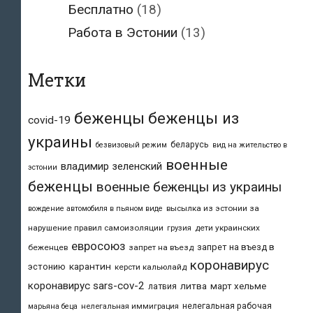
Бесплатно
(18)
Работа в Эстонии
(13)
Метки
беженцы
беженцы из
covid-19
украины
беларусь
безвизовый режим
вид на жительство в
военные
владимир зеленский
эстонии
беженцы
военные беженцы из украины
высылка из эстонии за
вождение автомобиля в пьяном виде
нарушение правил самоизоляции
дети украинских
грузия
евросоюз
запрет на въезд в
беженцев
запрет на въезд
коронавирус
карантин
эстонию
керсти кальюлайд
коронавирус sars-cov-2
литва
март хельме
латвия
нелегальная рабочая
марьяна беца
нелегальная иммиграция