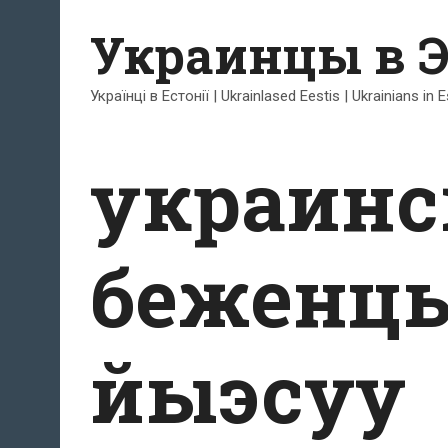
Перейти
Украинцы в 
к
содержимому
Українці в Естонії | Ukrainlased Eestis | Ukrainians in 
украинс
беженцы
йыэсуу