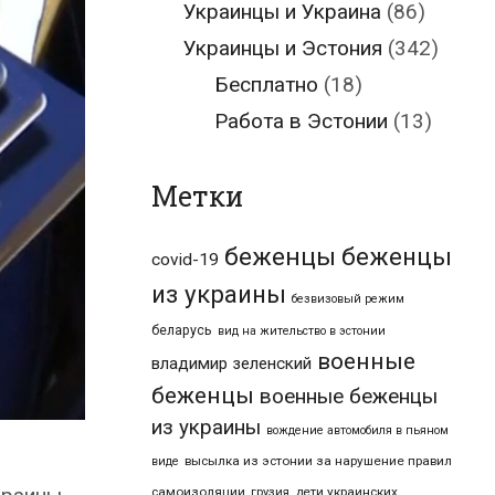
Украинцы и Украина
(86)
Украинцы и Эстония
(342)
Бесплатно
(18)
Работа в Эстонии
(13)
Метки
беженцы
беженцы
covid-19
из украины
безвизовый режим
беларусь
вид на жительство в эстонии
военные
владимир зеленский
беженцы
военные беженцы
из украины
вождение автомобиля в пьяном
высылка из эстонии за нарушение правил
виде
самоизоляции
дети украинских
грузия