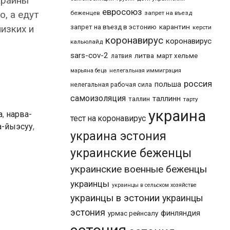
краины
евросоюз
, а едут
беженцев
запрет на въезд
карантин
изких и
запрет на въезд в эстонию
керсти
коронавирус
коронавирус
кальюлайд
sars-cov-2
литва
март хельме
латвия
марьяна беца
нелегальная иммиграция
россия
польша
нелегальная рабочая сила
самоизоляция
таллинн
таллин
тарту
украина
а
,
нарва-
тест на коронавирус
а-йыэсуу
,
украина эстония
украинские беженцы
украинские военные беженцы
украинцы
украинцы в сельском хозяйстве
украинцы в эстонии
украинцы
эстония
финляндия
урмас рейнсалу