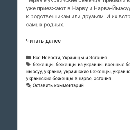
Первые украинские беженцы прибыли в
уже приезжают в Нарву и Нарва-Йыэсуу.
к родственникам или друзьям. И их вст
самых родных.
Первые
Читать далее
украинские
беженцы
Рубрики
Все Новости
,
Украинцы и Эстония
прибыли
Метки
беженцы
,
беженцы из украины
,
военные б
йыэсуу
,
украина
,
украинские беженцы
,
украин
в
украинские беженцы в нарве
,
эстония
Ида-
Оставить комментарий
Вирумаа