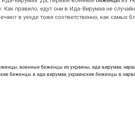
 Ида-Вирумаа. Да, первые военные
беженцы
из У
 Как правило, едут они в Ида-Вирумаа не случайно
речают в уезде тоже соответственно, как самых бл
еженцы
,
военные беженцы из украины
,
ида-вирумаа
,
нарв
ские беженцы в ида-вирумаа
,
украинские беженцы в нарв