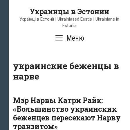
Перейти
Украинцы в Эстонии
к
содержимому
Українці в Естонії | Ukrainlased Eestis | Ukrainians in
Estonia
Меню
украинские беженцы в
нарве
Мэр Нарвы Катри Райк:
«Большинство украинских
беженцев пересекают Нарву
транзитом»