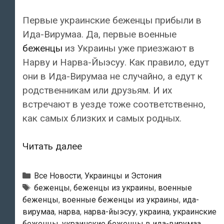
Первые украинские беженцы прибыли в
Ида-Вирумаа. Да, первые военные
беженцы
из Украины уже приезжают в
Нарву и Нарва-Йыэсуу. Как правило, едут
они в Ида-Вирумаа не случайно, а едут к
родственникам или друзьям. И их
встречают в уезде тоже соответственно,
как самых близких и самых родных.
Первые
Читать далее
украинские
беженцы
Рубрики
Все Новости
,
Украинцы и Эстония
прибыли
Метки
беженцы
,
беженцы из украины
,
военные
беженцы
,
военные беженцы из украины
,
ида-
в
вирумаа
,
нарва
,
нарва-йыэсуу
,
украина
,
украинские
Ида-
беженцы
,
украинские беженцы в ида-вирумаа
,