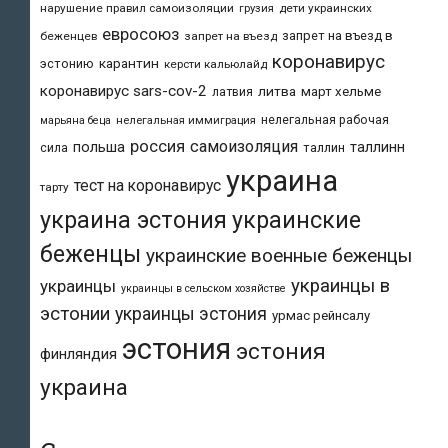
нарушение правил самоизоляции
дети украинских
грузия
евросоюз
запрет на въезд в
беженцев
запрет на въезд
коронавирус
карантин
эстонию
керсти кальюлайд
коронавирус sars-cov-2
литва
март хельме
латвия
нелегальная рабочая
марьяна беца
нелегальная иммиграция
россия
самоизоляция
польша
таллинн
таллин
сила
украина
тест на коронавирус
тарту
украина эстония
украинские
беженцы
украинские военные беженцы
украинцы в
украинцы
украинцы в сельском хозяйстве
эстонии
украинцы эстония
урмас рейнсалу
эстония
эстония
финляндия
украина