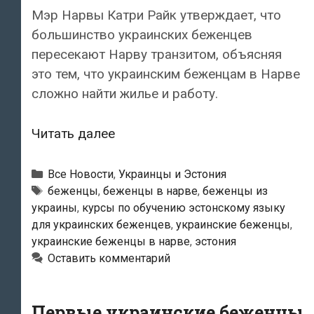
Мэр Нарвы Катри Райк утверждает, что
большинство украинских беженцев
пересекают Нарву транзитом, объясняя
это тем, что украинским беженцам в Нарве
сложно найти жилье и работу.
Мэр
Читать далее
Нарвы
Катри
Рубрики
Все Новости
,
Украинцы и Эстония
Райк:
Метки
беженцы
,
беженцы в нарве
,
беженцы из
украины
,
курсы по обучению эстонскому языку
«Большинство
для украинских беженцев
,
украинские беженцы
,
украинских
украинские беженцы в нарве
,
эстония
беженцев
Оставить комментарий
пересекают
Нарву
Первые украинские беженцы
транзитом»