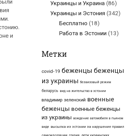
 были
Украинцы и Украина
(86)
вия
Украинцы и Эстония
(342)
ми.
Бесплатно
(18)
стонию.
Работа в Эстонии
(13)
оне и
Метки
беженцы
беженцы
covid-19
из украины
безвизовый режим
беларусь
вид на жительство в эстонии
военные
владимир зеленский
беженцы
военные беженцы
из украины
вождение автомобиля в пьяном
высылка из эстонии за нарушение правил
виде
самоизоляции
дети украинских
грузия