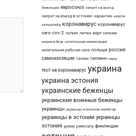
евросоюз
беженцев
запрет на въезд
карантин
запрет на въезд в эстонию
керсти
коронавирус
коронавирус
кальюлайд
sars-cov-2
литва
март хельме
латвия
марьяна беца
нелегальная иммиграция
россия
польша
нелегальная рабочая сила
самоизоляция
таллинн
таллин
тарту
украина
тест на коронавирус
украина эстония
украинские беженцы
украинские военные беженцы
украинцы
украинцы в сельском хозяйстве
украинцы в эстонии
украинцы
эстония
финляндия
урмас рейнсалу