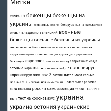
Метки
беженцы
беженцы из
covid-19
украины
беларусь
безвизовый режим
вид на жительство в
военные
владимир зеленский
эстонии
беженцы
военные беженцы из украины
высылка из эстонии за
вождение автомобиля в пьяном виде
нарушение правил самоизоляции
дети украинских
грузия
евросоюз
запрет на въезд в
беженцев
запрет на въезд
коронавирус
карантин
эстонию
керсти кальюлайд
коронавирус sars-cov-2
литва
март хельме
латвия
нелегальная рабочая
марьяна беца
нелегальная иммиграция
россия
самоизоляция
польша
таллинн
таллин
сила
украина
тест на коронавирус
тарту
украина эстония
украинские