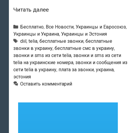
Звонки
Читать далее
и
SMS
Рубрики
Бесплатно
,
Все Новости
,
Украинцы и Евросоюз
,
из
Украинцы и Украина
,
Украинцы и Эстония
Метки
diil
,
telia
,
бесплатные звонки
,
бесплатные
сети
звонки в украину
,
бесплатные смс в украину
,
Telia
звонки и sms из сети telia
,
звонки и sms из сети
на
telia на украинские номера
,
звонки и сообщения из
украинские
сети telia в украину
,
плата за звонки
,
украина
,
номера
эстония
будут
Оставить комментарий
бесплатными