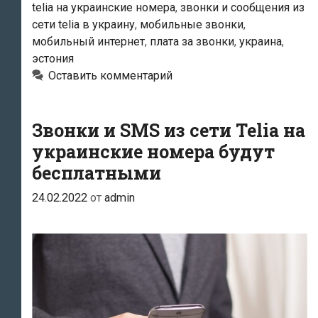
telia на украинские номера
,
звонки и сообщения из
в
сети telia в украину
,
мобильные звонки
,
отношении
мобильный интернет
,
плата за звонки
,
украина
,
звонков
эстония
и
Оставить комментарий
передачи
данных
Звонки и SMS из сети Telia на
в
украинские номера будут
Украину
бесплатными
и
в
24.02.2022
от
admin
Украине