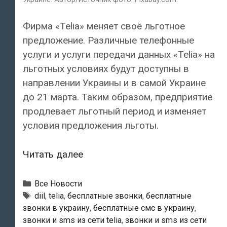
Фирма «Telia» меняет своё льготное
предложение. Различные телефонные
услуги и услуги передачи данных «Telia» на
льготных условиях будут доступны в
направлении Украины и в самой Украине
до 21 марта. Таким образом, предприятие
продлевает льготный период и изменяет
условия предложения льготы.
Фирма
Читать далее
«Telia»
меняет
Рубрики
Все Новости
своё
Метки
diil
,
telia
,
бесплатные звонки
,
бесплатные
звонки в украину
,
бесплатные смс в украину
,
льготное
звонки и sms из сети telia
,
звонки и sms из сети
предложение