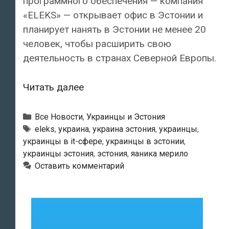
программного обеспечения — компания
«ELEKS» — открывает офис в Эстонии и
планирует нанять в Эстонии не менее 20
человек, чтобы расширить свою
деятельность в странах Северной Европы.
Одна
Читать далее
из
крупнейших
Рубрики
Все Новости
,
Украинцы и Эстония
IT-
Метки
eleks
,
украина
,
украина эстония
,
украинцы
,
украинцы в it-сфере
,
украинцы в эстонии
,
компаний
украинцы эстония
,
эстония
,
яаника мерило
Украины
Оставить комментарий
открывает
офис
в
Эстонии