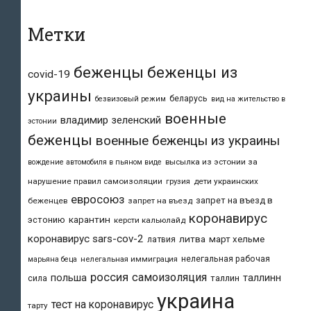
Метки
беженцы
беженцы из
covid-19
украины
беларусь
безвизовый режим
вид на жительство в
военные
владимир зеленский
эстонии
беженцы
военные беженцы из украины
высылка из эстонии за
вождение автомобиля в пьяном виде
нарушение правил самоизоляции
дети украинских
грузия
евросоюз
запрет на въезд в
беженцев
запрет на въезд
коронавирус
карантин
эстонию
керсти кальюлайд
коронавирус sars-cov-2
литва
март хельме
латвия
нелегальная рабочая
марьяна беца
нелегальная иммиграция
россия
самоизоляция
польша
таллинн
таллин
сила
украина
тест на коронавирус
тарту