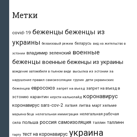
Метки
беженцы
беженцы из
covid-19
украины
беларусь
безвизовый режим
вид на жительство в
военные
владимир зеленский
эстонии
беженцы
военные беженцы из украины
высылка из эстонии за
вождение автомобиля в пьяном виде
нарушение правил самоизоляции
дети украинских
грузия
евросоюз
запрет на въезд в
беженцев
запрет на въезд
коронавирус
карантин
эстонию
керсти кальюлайд
коронавирус sars-cov-2
литва
март хельме
латвия
нелегальная рабочая
марьяна беца
нелегальная иммиграция
россия
самоизоляция
польша
таллинн
таллин
сила
украина
тест на коронавирус
тарту