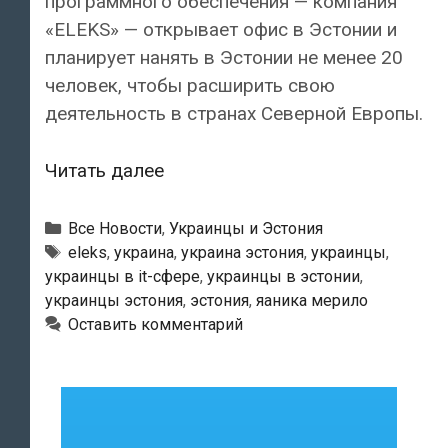
программного обеспечения — компания
«ELEKS» — открывает офис в Эстонии и
планирует нанять в Эстонии не менее 20
человек, чтобы расширить свою
деятельность в странах Северной Европы.
Одна
Читать далее
из
крупнейших
Рубрики
Все Новости
,
Украинцы и Эстония
IT-
Метки
eleks
,
украина
,
украина эстония
,
украинцы
,
украинцы в it-сфере
,
украинцы в эстонии
,
компаний
украинцы эстония
,
эстония
,
яаника мерило
Украины
Оставить комментарий
открывает
офис
в
Эстонии